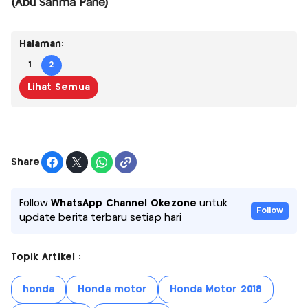
(Abu Sahma Pane)
Halaman:
1
2
Lihat Semua
Share
Follow
WhatsApp Channel Okezone
untuk
Follow
update berita terbaru setiap hari
Topik Artikel :
honda
Honda motor
Honda Motor 2018