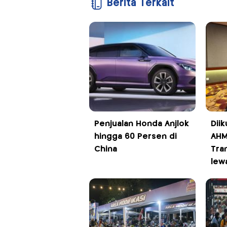
Berita Terkait
Penjualan Honda Anjlok
Diik
hingga 60 Persen di
AHM
China
Tra
lew