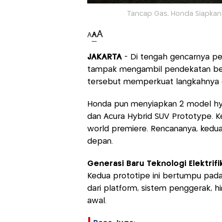
Tancap Gas, Honda Siapkan 
A
A
A
JAKARTA
- Di tengah gencarnya per
tampak mengambil pendekatan ber
tersebut memperkuat langkahnya di
Honda pun menyiapkan 2 model hyb
dan Acura Hybrid SUV Prototype. Ke
world premiere. Rencananya, kedua
depan.
Generasi Baru Teknologi Elektrifi
Kedua prototipe ini bertumpu pada 
dari platform, sistem penggerak, hi
awal.