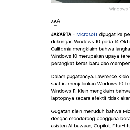
Windows 1
A
A
A
JAKARTA
-
Microsoft
digugat ke pe
dukungan Windows 10 pada 14 Okto
California mengklaim bahwa langk
Windows 10 merupakan upaya ter
perangkat keras baru dan memperku
Dalam gugatannya, Lawrence Klein
saat ini menjalankan Windows 10 t
Windows 11. Klein mengklaim bahwa
laptopnya secara efektif tidak akan
Gugatan Klein menuduh bahwa Micr
dengan mendorong pengguna berali
asisten AI bawaan, Copilot. Fitur-fi