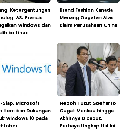
angi Ketergantungan
Brand Fashion Kanada
nologi AS, Prancis
Menang Gugatan Atas
ggalkan Windows dan
Klaim Perusahaan China
lih ke Linux
p-Siap, Microsoft
Heboh Tutut Soeharto
n Hentikan Dukungan
Gugat Menkeu hingga
uk Windows 10 pada
Akhirnya Dicabut,
Oktober
Purbaya Ungkap Hal Ini