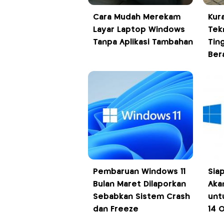
Cara Mudah Merekam
Kur
Layar Laptop Windows
Tek
Tanpa Aplikasi Tambahan
Tin
Bera
Pembaruan Windows 11
Sia
Bulan Maret Dilaporkan
Aka
Sebabkan Sistem Crash
unt
dan Freeze
14 