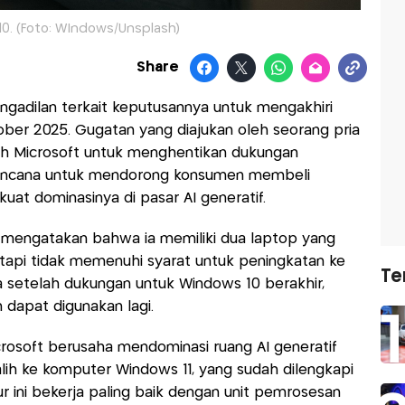
0. (Foto: WIndows/Unsplash)
Share
ngadilan terkait keputusannya untuk mengakhiri
ber 2025. Gugatan yang diajukan oleh seorang pria
ah Microsoft untuk menghentikan dukungan
encana untuk mendorong konsumen membeli
at dominasinya di pasar AI generatif.
 mengatakan bahwa ia memiliki dua laptop yang
etapi tidak memenuhi syarat untuk peningkatan ke
Te
 setelah dukungan untuk Windows 10 berakhir,
 dapat digunakan lagi.
osoft berusaha mendominasi ruang AI generatif
h ke komputer Windows 11, yang sudah dilengkapi
tur ini bekerja paling baik dengan unit pemrosesan