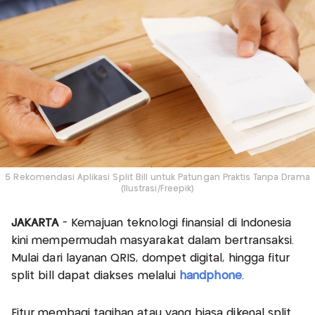
5 Rekomendasi Aplikasi Split Bill untuk Patungan Praktis Tanpa Drama
(Ilustrasi/Freepik)
JAKARTA
- Kemajuan teknologi finansial di Indonesia
kini mempermudah masyarakat dalam bertransaksi.
Mulai dari layanan QRIS, dompet digital, hingga fitur
split bill dapat diakses melalui
handphone
.
Fitur membagi tagihan atau yang biasa dikenal split