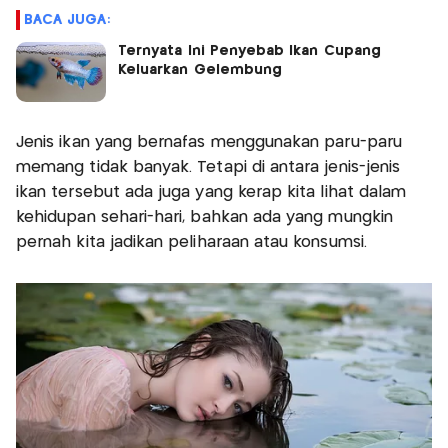
BACA JUGA:
Ternyata Ini Penyebab Ikan Cupang
Keluarkan Gelembung
Jenis ikan yang bernafas menggunakan paru-paru
memang tidak banyak. Tetapi di antara jenis-jenis
ikan tersebut ada juga yang kerap kita lihat dalam
kehidupan sehari-hari, bahkan ada yang mungkin
pernah kita jadikan peliharaan atau konsumsi.