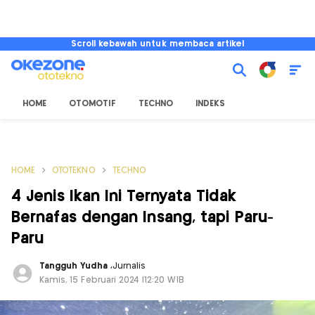
Scroll kebawah untuk membaca artikel
HOME
OTOMOTIF
TECHNO
INDEKS
HOME
OTOTEKNO
TECHNO
4 Jenis Ikan Ini Ternyata Tidak
Bernafas dengan Insang, tapi Paru-
Paru
Tangguh Yudha
,
Jurnalis
Kamis, 15 Februari 2024 |12:20 WIB