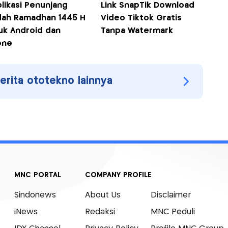
plikasi Penunjang
Link SnapTik Download
dah Ramadhan 1445 H
Video Tiktok Gratis
uk Android dan
Tanpa Watermark
one
berita ototekno lainnya
MNC PORTAL
COMPANY PROFILE
Sindonews
About Us
Disclaimer
iNews
Redaksi
MNC Peduli