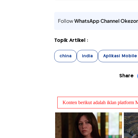
Follow
WhatsApp Channel Okezo
Topik Artikel :
china
india
Aplikasi Mobile
Share