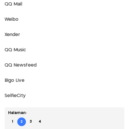
QQ Mail
Weibo
Xender
QQ Music
QQ Newsfeed
Bigo Live
SelfieCity
Halaman:
1
2
3
4