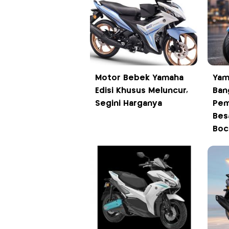
Motor Bebek Yamaha
Yam
Edisi Khusus Meluncur,
Ban
Segini Harganya
Pem
Besa
Boc