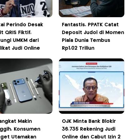
tai Perindo Desak
Fantastis, PPATK Catat
t QRIS Fiktif,
Deposit Judol di Momen
dungi UMKM dari
Piala Dunia Tembus
ikat Judi Online
Rp1,02 Triliun
angkat Makin
OJK Minta Bank Blokir
ggih, Konsumen
36.735 Rekening Judi
get Utamakan
Online dan Cabut Izin 2