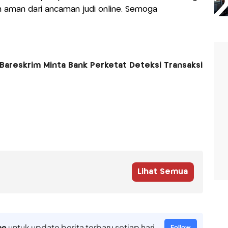
ih aman dari ancaman judi online. Semoga
 Bareskrim Minta Bank Perketat Deteksi Transaksi
Lihat Semua
ne
untuk update berita terbaru setiap hari
Follow