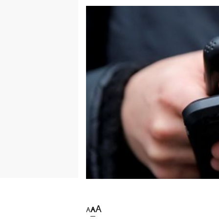
A
A
A