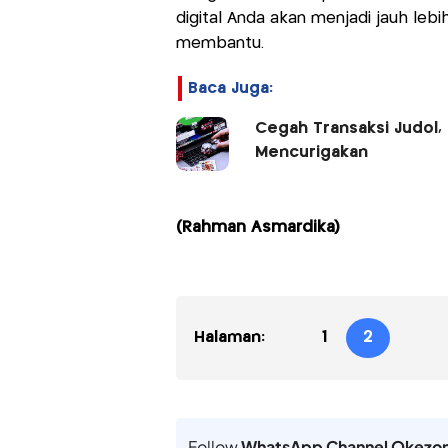
digital Anda akan menjadi jauh leb
membantu.
Baca Juga:
Cegah Transaksi Judol,
Mencurigakan
(Rahman Asmardika)
Halaman:
1
2
Follow
WhatsApp Channel Okezo