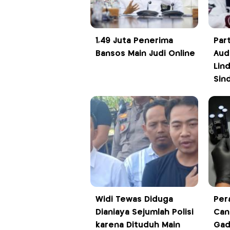
1,49 Juta Penerima
Par
Bansos Main Judi Online
Audi
Lin
Sind
Widi Tewas Diduga
Per
Dianiaya Sejumlah Polisi
Can
karena Dituduh Main
Gad