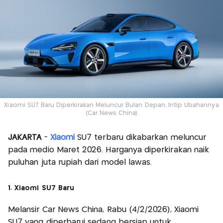
Xiaomi SU7 Baru Diperkirakan Meluncur Bulan Depan, Intip Ubahannya
(Car News China)
JAKARTA
-
Xiaomi
SU7 terbaru dikabarkan meluncur
pada medio Maret 2026. Harganya diperkirakan naik
puluhan juta rupiah dari model lawas.
1. Xiaomi SU7 Baru
Melansir Car News China, Rabu (4/2/2026), Xiaomi
SU7 yang diperbarui sedang bersiap untuk