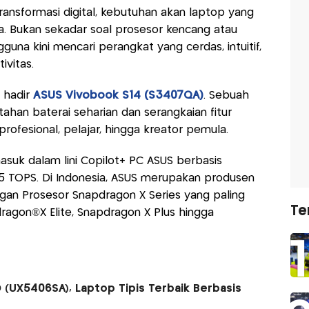
ansformasi digital, kebutuhan akan laptop yang
a. Bukan sekadar soal prosesor kencang atau
una kini mencari perangkat yang cerdas, intuitif,
vitas.
 hadir
ASUS Vivobook S14 (S3407QA)
. Sebuah
tahan baterai seharian dan serangkaian fitur
rofesional, pelajar, hingga kreator pemula.
suk dalam lini Copilot+ PC ASUS berbasis
5 TOPS. Di Indonesia, ASUS merupakan produsen
ngan Prosesor Snapdragon X Series yang paling
Te
ragon®X Elite, Snapdragon X Plus hingga
(UX5406SA), Laptop Tipis Terbaik Berbasis