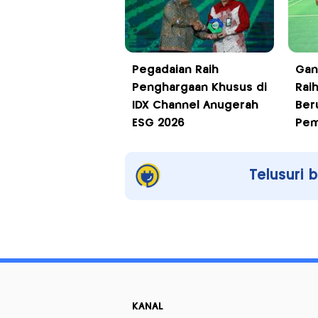
Pegadaian Raih
Gan
Penghargaan Khusus di
Rai
IDX Channel Anugerah
Ber
ESG 2026
Pem
Telusuri 
KANAL