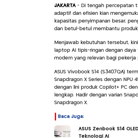
JAKARTA
- Di tengah percepatan tr
adaptif dan efisien kian mengemuk
kapasitas penyimpanan besar, pengg
dan betul-betul membantu produkti
Menjawab kebutuhan tersebut, kini
laptop AI tipis-ringan dengan daya 
modern yang relevan bagi pekerja p
ASUS Vivobook S14 (S3407QA) terma
Snapdragon X Series dengan NPU 4
dengan lini produk Copilot+ PC de
lengkap. Hadir dengan varian Snapd
Snapdragon X.
Baca Juga:
ASUS Zenbook S14 OLED 
Teknologi AI