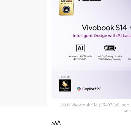
ASUS Vivobook S14 (S3407QA), sebu
seh
A
A
A