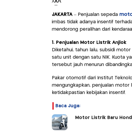
A
A
A
JAKARTA
– Penjualan sepeda
motor
imbas tidak adanya insentif terhadap
mendorong peralihan dari kendaraan
1. Penjualan Motor Listrik Anjlok
Diketahui, tahun lalu, subsidi moto
satu unit dengan satu NIK. Kuota y
tersebut jauh menurun dibandingka
Pakar otomotif dari Institut Teknol
mengungkapkan, penjualan motor li
ketidakpastian kebijakan insentif.
Baca Juga:
Motor Listrik Baru Hon