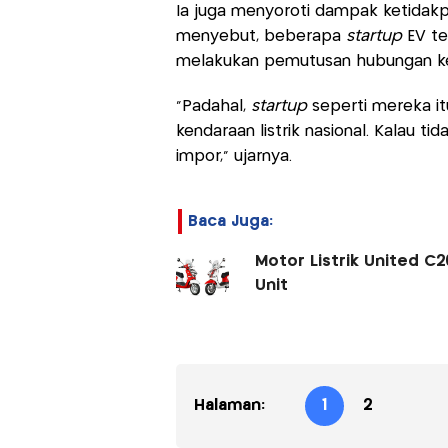
Ia juga menyoroti dampak ketidakpas
menyebut, beberapa
startup
EV te
melakukan pemutusan hubungan ker
“Padahal,
startup
seperti mereka it
kendaraan listrik nasional. Kalau t
impor,” ujarnya.
Baca Juga:
Motor Listrik United C
Unit
Halaman:
1
2