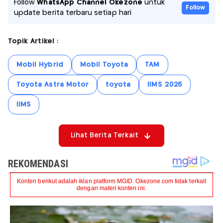
Follow
WhatsApp Channel Okezone
untuk
Follow
update berita terbaru setiap hari
Topik Artikel :
Mobil Hybrid
Mobil Toyota
TAM
Toyota Astra Motor
toyota
IIMS 2025
IIMS
Lihat Berita Terkait