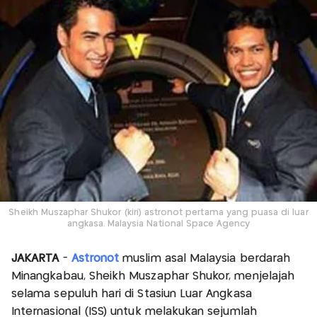
Sheikh Muszaphar Shukor (kiri) astronot pertama yang puasa di luar
angkasa. Malaysia National Space Agency
JAKARTA
-
Astronot
muslim asal Malaysia berdarah
Minangkabau, Sheikh Muszaphar Shukor, menjelajah
selama sepuluh hari di Stasiun Luar Angkasa
Internasional (ISS) untuk melakukan sejumlah