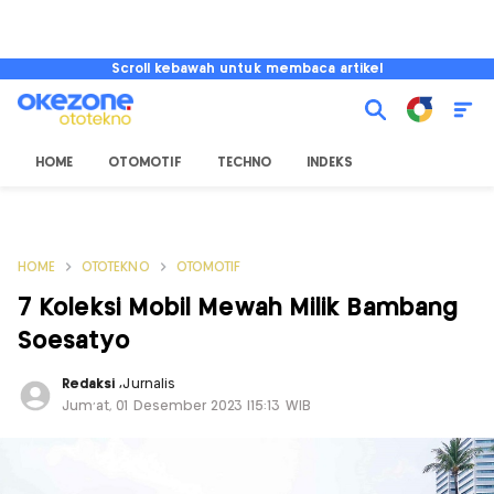
Scroll kebawah untuk membaca artikel
HOME
OTOMOTIF
TECHNO
INDEKS
HOME
OTOTEKNO
OTOMOTIF
7 Koleksi Mobil Mewah Milik Bambang
Soesatyo
Redaksi
,
Jurnalis
Jum'at, 01 Desember 2023 |15:13 WIB