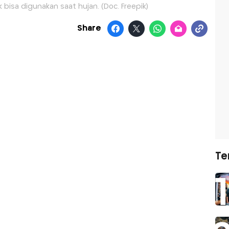
k bisa digunakan saat hujan. (Doc. Freepik)
Share
Te