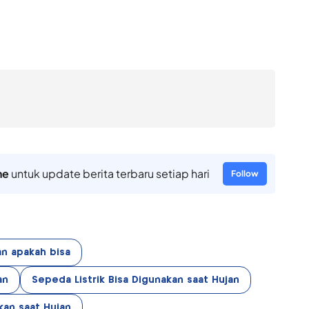
ne
untuk update berita terbaru setiap hari
Follow
an apakah bisa
an
Sepeda Listrik Bisa Digunakan saat Hujan
kan saat Hujan