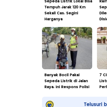
Sepeda Listrik Lokal Bisa
Ram
Tempuh Jarak 120 Km
Sep
Sekali Cas, Segini
Dil
Harganya
Dis
Banyak Bocil Pakai
7 C
Sepeda Listrik di Jalan
Lis
Raya, Ini Respons Polisi
Per
Telusuri 