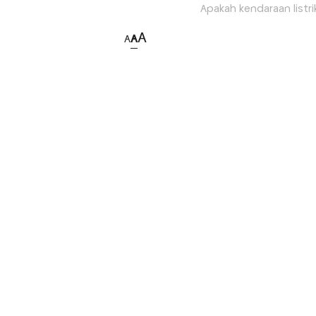
Apakah kendaraan listri
A
A
A