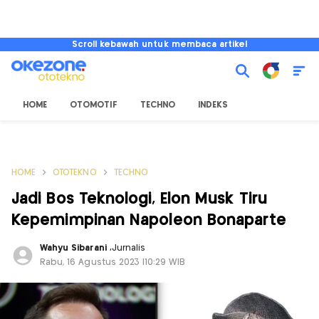
Scroll kebawah untuk membaca artikel
HOME
OTOMOTIF
TECHNO
INDEKS
HOME
OTOTEKNO
TECHNO
Jadi Bos Teknologi, Elon Musk Tiru
Kepemimpinan Napoleon Bonaparte
Wahyu Sibarani
,
Jurnalis
Rabu, 16 Agustus 2023 |10:29 WIB