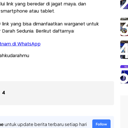
i link yang beredar di jagat maya, dan
 smartphone atau tablet.
0 link yang bisa dimanfaatkan warganet untuk
Darah Sedunia. Berikut daftarnya:
ietnam di WhatsApp
rahkudarahmu
4
ne
untuk update berita terbaru setiap hari
Follow