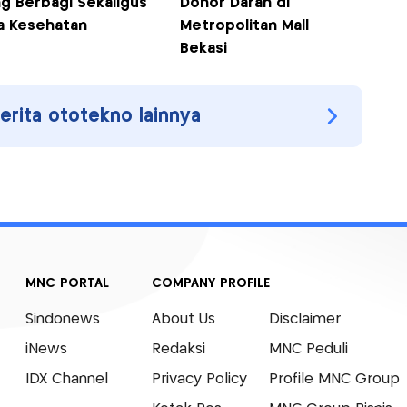
ng Berbagi Sekaligus
Donor Darah di
a Kesehatan
Metropolitan Mall
Bekasi
berita ototekno lainnya
MNC PORTAL
COMPANY PROFILE
Sindonews
About Us
Disclaimer
iNews
Redaksi
MNC Peduli
IDX Channel
Privacy Policy
Profile MNC Group