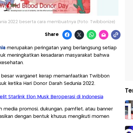
dunia 2022 beserta cara membuatnya (Foto: Twibbonize)
Share
nia
merupakan peringatan yang berlangsung setiap
n untuk meningkatkan kesadaran masyarakat bahwa
kesehatan.
ari besar warganet kerap memanfaatkan Twibbon
uk ketika Hari Donor Darah Sedunia 2022.
Te
lit Starlink Elon Musk Beroperasi di Indonesia
 media promosi, dukungan, pamflet, atau banner
nasikan dengan bentuk khusus mengikuti momen