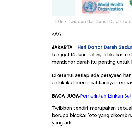
10 link Twibbon Hari Donor Darah Se
A
A
A
JAKARTA
-
Hari Donor Darah Sedu
tanggal 14 Juni. Hal ini, dilakuka
mendonor darah itu penting untuk 
Diketahui, setiap ada perayaan h
untuk ikut memeriahkannya, termas
BACA JUGA:
Pemerintah Izinkan Sate
Twibbon sendiri, merupakan sebuah
berupa bingkai foto yang dikombi
yang ada.