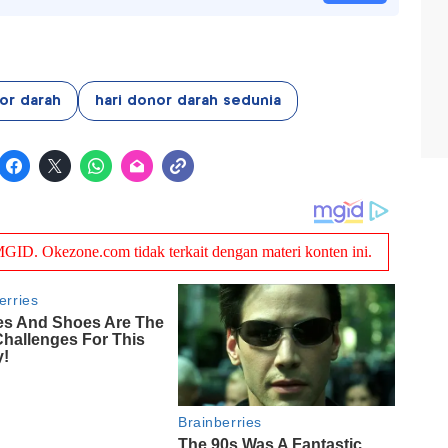
or darah
hari donor darah sedunia