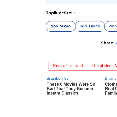
Topik Artikel :
tips tekno
Info Tekno
don
Share