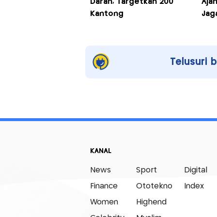
Darah, Targetkan 200
Aja
Kantong
Jag
Telusuri 
KANAL
News
Sport
Digital
Finance
Ototekno
Index
Women
Highend