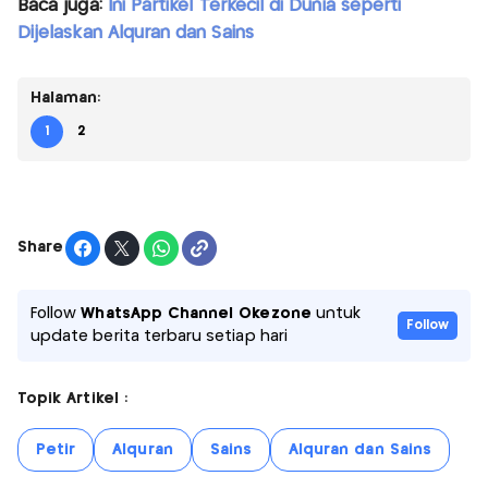
Baca juga:
Ini Partikel Terkecil di Dunia seperti
Dijelaskan Alquran dan Sains
Halaman:
1
2
Share
Follow
WhatsApp Channel Okezone
untuk
Follow
update berita terbaru setiap hari
Topik Artikel :
Petir
Alquran
Sains
Alquran dan Sains