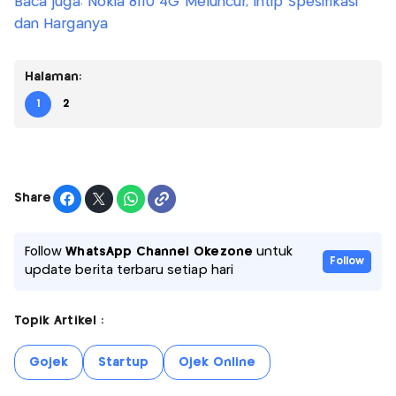
Baca juga: Nokia 8110 4G Meluncur, Intip Spesifikasi
dan Harganya
Halaman:
1
2
Share
Follow
WhatsApp Channel Okezone
untuk
Follow
update berita terbaru setiap hari
Topik Artikel :
Gojek
Startup
Ojek Online