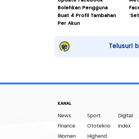
Update Facebook
Met
Bolehkan Pengguna
Fac
Buat 4 Profil Tambahan
'Set
Per Akun
Telusuri 
KANAL
News
Sport
Digital
Finance
Ototekno
Index
Women
Highend