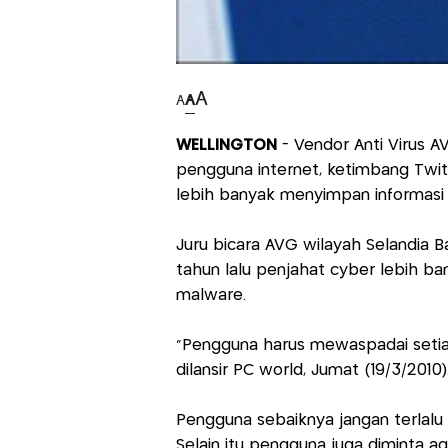
A
A
A
WELLINGTON
- Vendor Anti Virus
pengguna internet, ketimbang Twitt
lebih banyak menyimpan informasi 
Juru bicara AVG wilayah Selandia Ba
tahun lalu penjahat cyber lebih 
malware.
"Pengguna harus mewaspadai setiap 
dilansir PC world, Jumat (19/3/2010)
Pengguna sebaiknya jangan terlalu 
Selain itu pengguna juga diminta ag