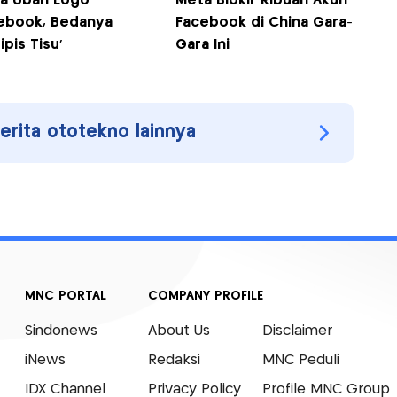
a Ubah Logo
Meta Blokir Ribuan Akun
ebook, Bedanya
Facebook di China Gara-
ipis Tisu'
Gara Ini
berita ototekno lainnya
MNC PORTAL
COMPANY PROFILE
Sindonews
About Us
Disclaimer
iNews
Redaksi
MNC Peduli
IDX Channel
Privacy Policy
Profile MNC Group