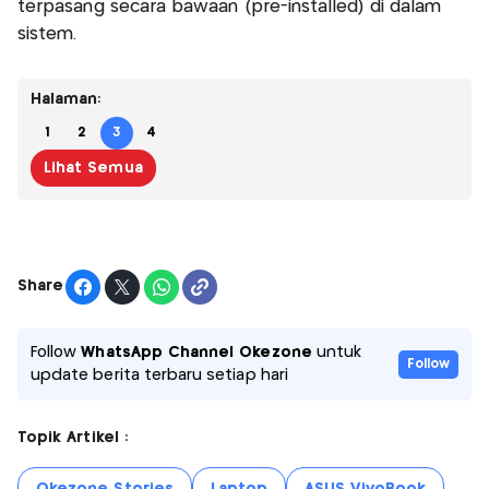
terpasang secara bawaan (pre-installed) di dalam
sistem.
Halaman:
1
2
3
4
Lihat Semua
Share
Follow
WhatsApp Channel Okezone
untuk
Follow
update berita terbaru setiap hari
Topik Artikel :
Okezone Stories
Laptop
ASUS VivoBook