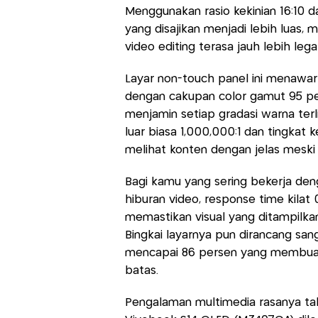
Menggunakan rasio kekinian 16:10 da
yang disajikan menjadi lebih luas, 
video editing terasa jauh lebih lega
Layar non-touch panel ini menawar
dengan cakupan color gamut 95 per
menjamin setiap gradasi warna terli
luar biasa 1,000,000:1 dan tingka
melihat konten dengan jelas meski 
Bagi kamu yang sering bekerja de
hiburan video, response time kilat 
memastikan visual yang ditampilka
Bingkai layarnya pun dirancang san
mencapai 86 persen yang membuat 
batas.
Pengalaman multimedia rasanya tak