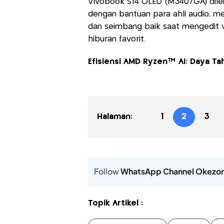
Vivobook S14 OLED (M3407GA) dile
dengan bantuan para ahli audio, me
dan seimbang baik saat mengedit v
hiburan favorit.
Efisiensi AMD Ryzen™ AI: Daya Ta
Halaman:
1
2
3
Follow
WhatsApp Channel Okezo
Topik Artikel :