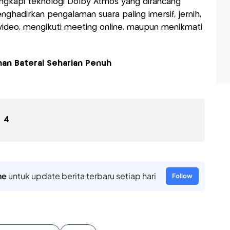
ngkapi teknologi Dolby Atmos yang dirancang
nghadirkan pengalaman suara paling imersif, jernih,
ideo, mengikuti meeting online, maupun menikmati
han Baterai Seharian Penuh
4
ne
untuk update berita terbaru setiap hari
Follow