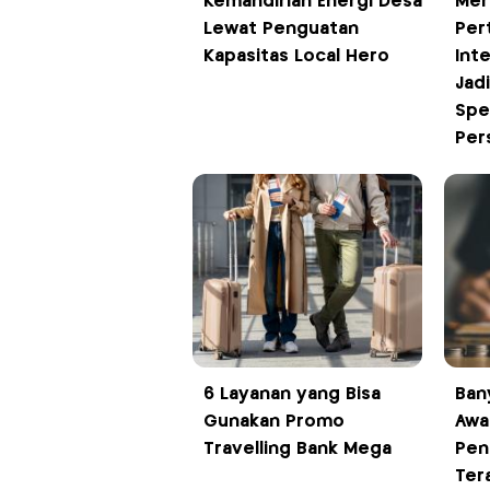
Kemandirian Energi Desa
Mer
Lewat Penguatan
Per
Kapasitas Local Hero
Int
Jad
Spek
Per
6 Layanan yang Bisa
Ban
Gunakan Promo
Awal
Travelling Bank Mega
Pen
Ter