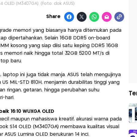
4 OLED (M3407GA). (Foto: dok ASUS)
Share
 upgrade memori yang biasanya hanya ditemukan pada
tap dipertahankan. Selain 16GB DDR5 on-board
DIMM kosong yang siap diisi satu keping DDR5 16GB
 memori naik hingga total 32GB 5200 MT/s di
ptop baru.
 laptop ini juga tidak manja. ASUS telah mengujinya
US MIL-STD 810H, menjamin durabilitas tinggi yang
n ringan, getaran, hingga perubahan suhu
Te
-hari.
baik 16:10 WUXGA OLED
kecil maupun mahasiswa kreatif, akurasi warna pada
obook S14 OLED (M3407GA) membawa kualitas visual
ar ASUS Lumina OLED berukuran 14 inci.