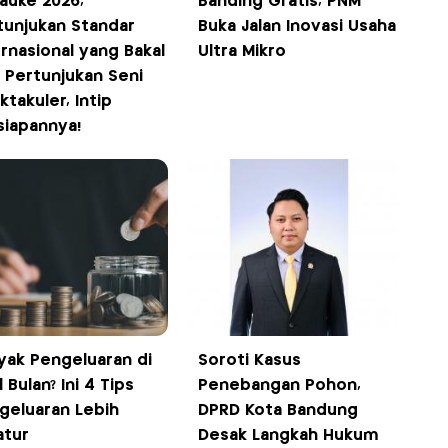
auke 2026,
Banding Gratis, PNM
tunjukan Standar
Buka Jalan Inovasi Usaha
ernasional yang Bakal
Ultra Mikro
i Pertunjukan Seni
takuler, Intip
siapannya!
yak Pengeluaran di
Soroti Kasus
 Bulan? Ini 4 Tips
Penebangan Pohon,
geluaran Lebih
DPRD Kota Bandung
atur
Desak Langkah Hukum