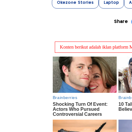
Okezone Stories
Laptop
A
Share