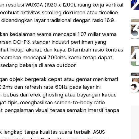
n resolusi WUXGA (1920 x 1200), ruang kerja vertikal
membuat aktivitas scrolling dokumen atau timeline
 dibandingkan layar tradisional dengan rasio 16:9.
kan kedalaman warna mencapai 1.07 miliar warna
sen DCI-P3, standar industri perfilman yang
hat hidup, akurat, dan kaya. Ditambah rasio kontras
t kecerahan mencapai 300nits, kamu tetap dapat
sedang bekerja di area outdoor.
ngan objek bergerak cepat atau gemar menikmati
0.2ms dan refresh rate 60Hz pada layar ini
n bebas dari efek ghosting atau bayangan kabur.
gat tipis, menghasilkan screen-to-body ratio
pengalaman visual terasa semakin imersif tanpa
 lengkap tanpa kualitas suara terbaik. ASUS