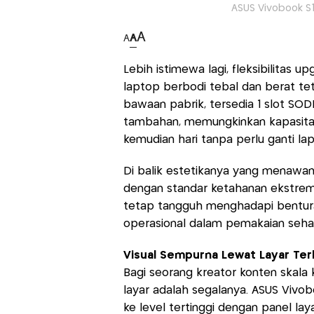
ASUS Vivobook S1
A
A
A
Lebih istimewa lagi, fleksibilitas
laptop berbodi tebal dan berat te
bawaan pabrik, tersedia 1 slot SO
tambahan, memungkinkan kapasitas
kemudian hari tanpa perlu ganti la
Di balik estetikanya yang menawan,
dengan standar ketahanan ekstrem 
tetap tangguh menghadapi bentura
operasional dalam pemakaian sehari
Visual Sempurna Lewat Layar Ter
Bagi seorang kreator konten skala 
layar adalah segalanya. ASUS Viv
ke level tertinggi dengan panel lay