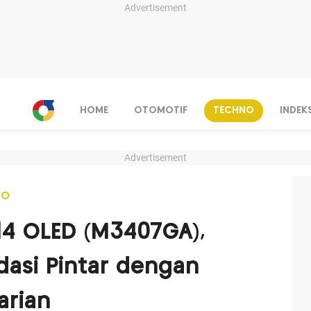
Advertisement
HOME
OTOMOTIF
TECHNO
INDEK
Advertisement
NO
14 OLED (M3407GA),
asi Pintar dengan
arian