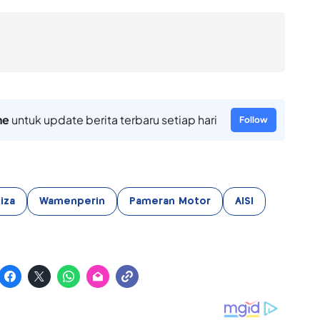
ne
untuk update berita terbaru setiap hari
Follow
iza
Wamenperin
Pameran Motor
AISI