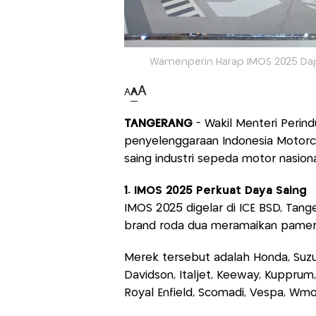
Wamenperin Harap IMOS 2025 Dap
A
A
A
TANGERANG
- Wakil Menteri Perind
penyelenggaraan Indonesia Motorc
saing industri sepeda motor nasional
1. IMOS 2025 Perkuat Daya Saing
IMOS 2025 digelar di ICE BSD, Tan
brand roda dua meramaikan pamera
Merek tersebut adalah Honda, Suzuki
Davidson, Italjet, Keeway, Kupprum, 
Royal Enfield, Scomadi, Vespa, Wmo