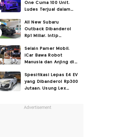
One Cuma 100 Unit,
Ludes Terjual dalam
Sehari
All New Subaru
Outback Dibanderol
Rp1 Miliar, Intip
Spesifikasinya
Selain Pamer Mobil,
iCar Bawa Robot
Manusia dan Anjing di
GIIAS 2026
Spesifikasi Lepas E4 EV
yang Dibanderol Rp300
Jutaan, Usung Lex
Platform
Advertisement