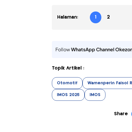
Halaman:
1
2
Follow
WhatsApp Channel Okezo
Topik Artikel :
Otomotif
Wamenperin Faisol R
IMOS 2025
IMOS
Share