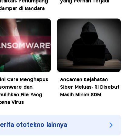
atalkan, Penumpang
yang Pernah Terjadi
dampar di Bandara
ini Cara Menghapus
Ancaman Kejahatan
somware dan
Siber Meluas, RI Disebut
ulihkan File Yang
Masih Minim SDM
kena Virus
berita ototekno lainnya