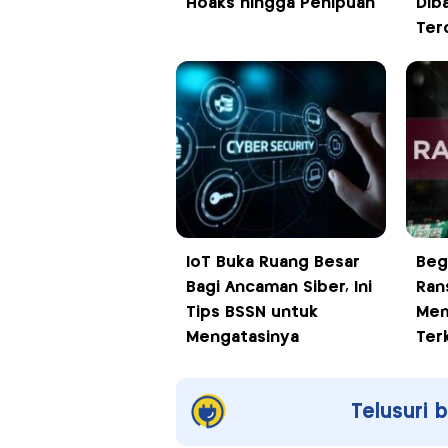
Hoaks hingga Penipuan
Dib
Ter
IoT Buka Ruang Besar
Beg
Bagi Ancaman Siber, Ini
Ran
Tips BSSN untuk
Mem
Mengatasinya
Ter
Telusuri 