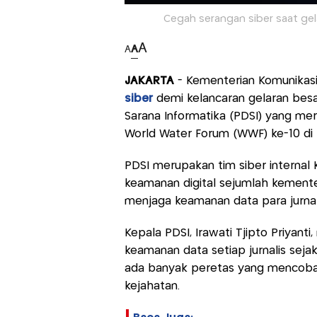
Cegah serangan siber saat gelar
A
A
A
JAKARTA
- Kementerian Komunikas
siber
demi kelancaran gelaran besar
Sarana Informatika (PDSI) yang me
World Water Forum (WWF) ke-10 di B
PDSI merupakan tim siber internal
keamanan digital sejumlah kement
menjaga keamanan data para jurnali
Kepala PDSI, Irawati Tjipto Priyan
keamanan data setiap jurnalis seja
ada banyak peretas yang mencoba m
kejahatan.