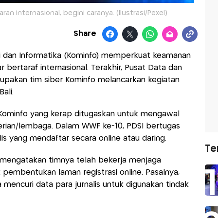
an internasional, begini caranya. (Ilustrasi/Pexel)
Share
i dan Informatika (Kominfo) memperkuat keamanan
 bertaraf internasional. Terakhir, Pusat Data dan
rupakan tim siber Kominfo melancarkan kegiatan
ali.
 Kominfo yang kerap ditugaskan untuk mengawal
erian/lembaga. Dalam WWF ke-10, PDSI bertugas
s yang mendaftar secara online atau daring.
Te
ti, mengatakan timnya telah bekerja menjaga
k pembentukan laman registrasi online. Pasalnya,
encuri data para jurnalis untuk digunakan tindak