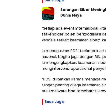
Baca Juga:
Serangan Siber Mening
Dunia Maya
"Setiap ada event internasional kit
stakeholder boleh berkoodrinasi d
kendala terkait keamanan siber," ka
Ia menegaskan PDSI berkoordinasi
nasional, begitu juga dengan BIN, p
Ia mengungkapkan, keamanan siber
mengintervensi operasional penye
"PDSI dilibatkan karena menjaga medi
sangat penting dijaga keamanan sib
atau malware bisa tersebar," ujarny
Baca Juga: