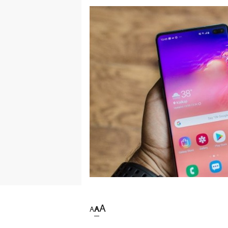
A
A
A