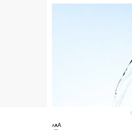
A
A
A