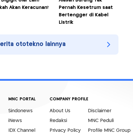
 Digigit Ular Lain,
Alasan Burung Tak
kah Akan Keracunan?
Pernah Kesetrum saat
Bertengger di Kabel
Listrik
berita ototekno lainnya