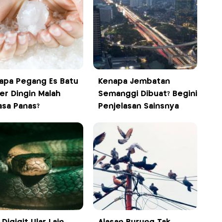
apa Pegang Es Batu
Kenapa Jembatan
er Dingin Malah
Semanggi Dibuat? Begini
asa Panas?
Penjelasan Sainsnya