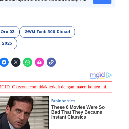
Ora 03
GWM Tank 300 Diesel
S 2025