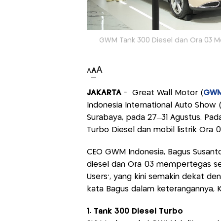
GWM Tank 300 Diesel dan Ora 03 Me
A
A
A
JAKARTA
- Great Wall Motor (
GW
Indonesia International Auto Show 
Surabaya, pada 27–31 Agustus. Pa
Turbo Diesel dan mobil listrik Ora 
CEO GWM Indonesia, Bagus Susanto
diesel dan Ora 03 mempertegas sema
Users’, yang kini semakin dekat de
kata Bagus dalam keterangannya, K
1. Tank 300 Diesel Turbo