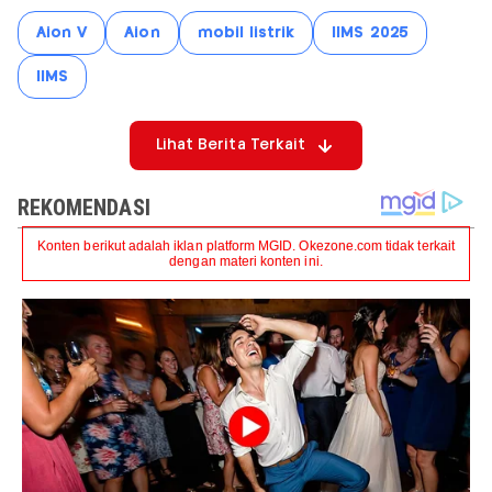
Aion V
Aion
mobil listrik
IIMS 2025
IIMS
Lihat Berita Terkait