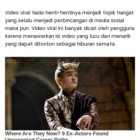
Video viral tiada henti-hentinya menjadi topik hangat
yang selalu menjadi perbincangan di media sosial
mana pun. Video viral ini banyak dicari oleh pengguna
karena menawarkan isi video yang lucu dan menarik
yang dapat ditonton sebagai hiburan semata.