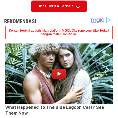
Lihat Berita Terkait