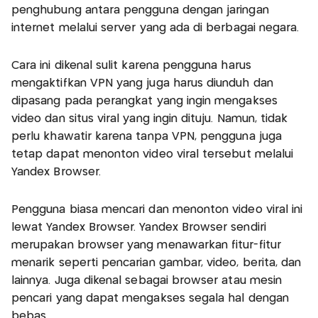
penghubung antara pengguna dengan jaringan
internet melalui server yang ada di berbagai negara.
Cara ini dikenal sulit karena pengguna harus
mengaktifkan VPN yang juga harus diunduh dan
dipasang pada perangkat yang ingin mengakses
video dan situs viral yang ingin dituju. Namun, tidak
perlu khawatir karena tanpa VPN, pengguna juga
tetap dapat menonton video viral tersebut melalui
Yandex Browser.
Pengguna biasa mencari dan menonton video viral ini
lewat Yandex Browser. Yandex Browser sendiri
merupakan browser yang menawarkan fitur-fitur
menarik seperti pencarian gambar, video, berita, dan
lainnya. Juga dikenal sebagai browser atau mesin
pencari yang dapat mengakses segala hal dengan
bebas.