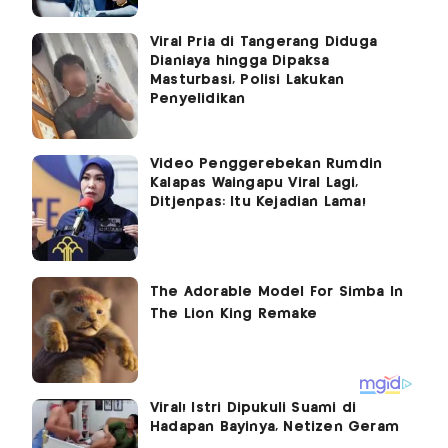
Viral Pria di Tangerang Diduga
Dianiaya hingga Dipaksa
Masturbasi, Polisi Lakukan
Penyelidikan
Video Penggerebekan Rumdin
Kalapas Waingapu Viral Lagi,
Ditjenpas: Itu Kejadian Lama!
Viral! Istri Dipukuli Suami di
Hadapan Bayinya, Netizen Geram