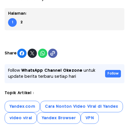
Halaman:
1
2
Share
Follow
WhatsApp Channel Okezone
untuk
Follow
update berita terbaru setiap hari
Topik Artikel :
Yandex.com
Cara Nonton Video Viral di Yandex
video viral
Yandex Browser
VPN