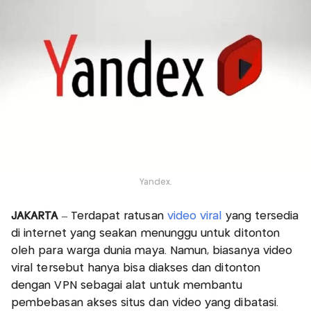
Yandex.
JAKARTA
– Terdapat ratusan
video viral
yang tersedia
di internet yang seakan menunggu untuk ditonton
oleh para warga dunia maya. Namun, biasanya video
viral tersebut hanya bisa diakses dan ditonton
dengan VPN sebagai alat untuk membantu
pembebasan akses situs dan video yang dibatasi.