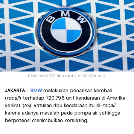
BMW recall 720 ribu mobil di AS. (Reuters)
JAKARTA
-
BMW
melakukan penarikan kembali
(
recall
) terhadap 720.796 unit kendaraan di Amerika
Serikat (AS). Ratusan ribu kendaraan itu di-
recall
karena adanya masalah pada pompa air sehingga
berpotensi menimbulkan korsleting.