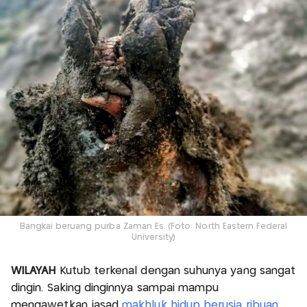
Bangkai beruang purba Zaman Es. (Foto: North Eastern Federal
University)
WILAYAH
Kutub terkenal dengan suhunya yang sangat
dingin. Saking dinginnya sampai mampu
mengawetkan jasad
makhluk hidup berusia ribuan