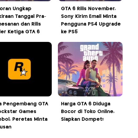
oran Ungkap
GTA 6 Rilis November,
kiraan Tanggal Pra-
Sony Kirim Email Minta
esanan dan Rilis
Pengguna PS4 Upgrade
iler Ketiga GTA 6
ke PS5
a Pengembang GTA
Harga GTA 6 Diduga
ockstar Games
Bocor di Toko Online,
obol, Peretas Minta
Siapkan Dompet!
usan