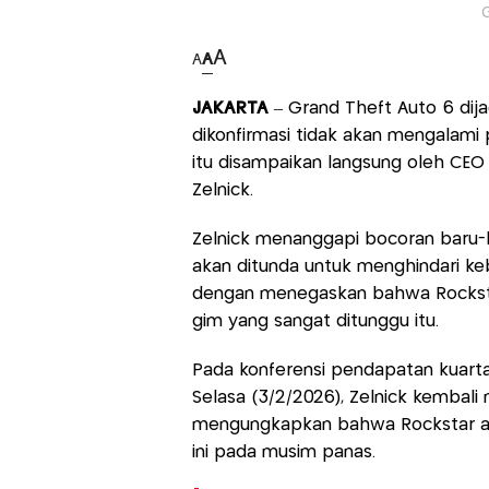
G
A
A
A
JAKARTA
– Grand Theft Auto 6 dij
dikonfirmasi tidak akan mengalami p
itu disampaikan langsung oleh CEO
Zelnick.
Zelnick menanggapi bocoran baru-b
akan ditunda untuk menghindari k
dengan menegaskan bahwa Rockstar
gim yang sangat ditunggu itu.
Pada konferensi pendapatan kuartal
Selasa (3/2/2026), Zelnick kembali
mengungkapkan bahwa Rockstar a
ini pada musim panas.