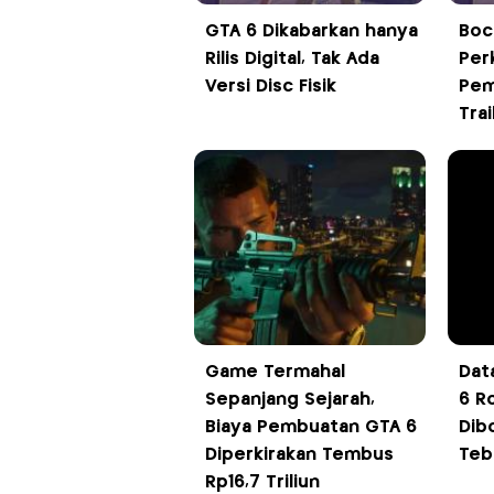
GTA 6 Dikabarkan hanya
Boc
Rilis Digital, Tak Ada
Per
Versi Disc Fisik
Pem
Tra
Game Termahal
Dat
Sepanjang Sejarah,
6 R
Biaya Pembuatan GTA 6
Dib
Diperkirakan Tembus
Teb
Rp16,7 Triliun