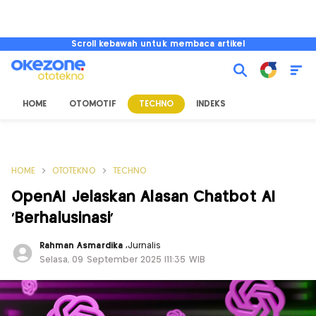
Scroll kebawah untuk membaca artikel
HOME
OTOMOTIF
TECHNO
INDEKS
HOME
OTOTEKNO
TECHNO
OpenAI Jelaskan Alasan Chatbot AI
'Berhalusinasi'
Rahman Asmardika
,
Jurnalis
Selasa, 09 September 2025 |11:35 WIB