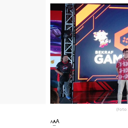
(Foto
A
A
A