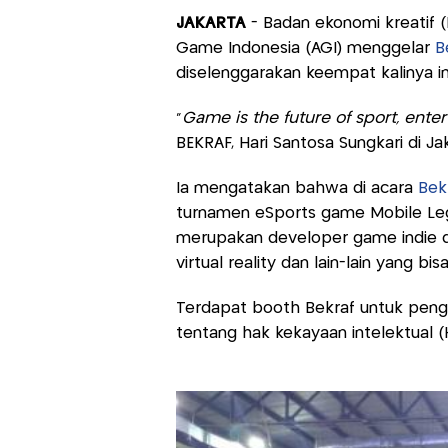
JAKARTA
- Badan ekonomi kreatif 
Game Indonesia (AGI) menggelar
B
diselenggarakan keempat kalinya ini d
"
Game is the future of sport, ente
BEKRAF, Hari Santosa Sungkari di Jak
Ia mengatakan bahwa di acara
Bek
turnamen eSports game Mobile Lege
merupakan developer game indie da
virtual reality dan lain-lain yang bis
Terdapat booth Bekraf untuk pengu
tentang hak kekayaan intelektual