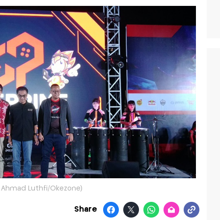
: Ahmad Luthfi/Okezone)
Share