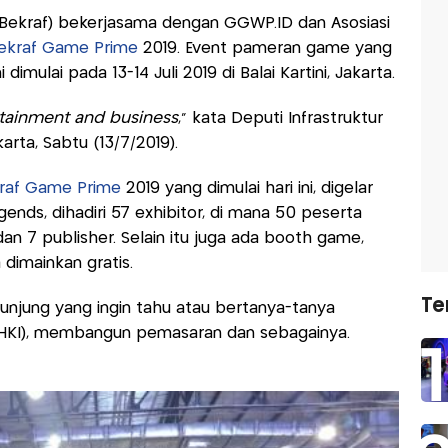
(Bekraf) bekerjasama dengan GGWP.ID dan Asosiasi
ekraf Game Prime
2019. Event pameran game yang
imulai pada 13-14 Juli 2019 di Balai Kartini, Jakarta.
rtainment and business
," kata Deputi Infrastruktur
arta, Sabtu (13/7/2019).
raf Game Prime
2019 yang dimulai hari ini, digelar
nds, dihadiri 57 exhibitor, di mana 50 peserta
n 7 publisher. Selain itu juga ada booth game,
a dimainkan gratis.
Te
njung yang ingin tahu atau bertanya-tanya
 (HKI), membangun pemasaran dan sebagainya.