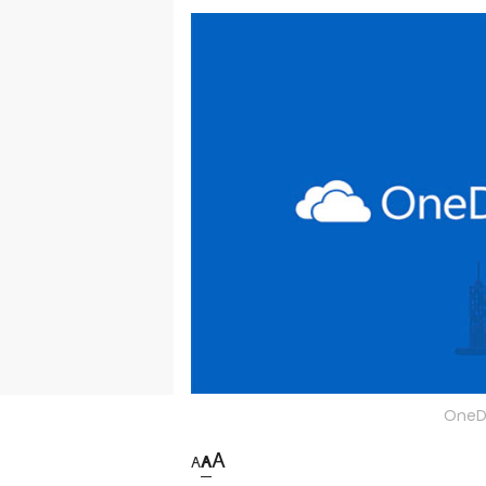
OneDr
A
A
A