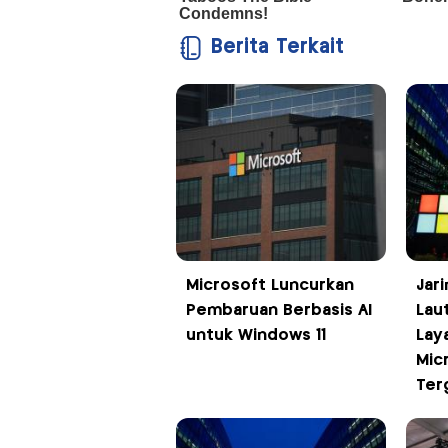
Berita Terkait
Microsoft Luncurkan
Jar
Pembaruan Berbasis AI
Lau
untuk Windows 11
Lay
Mic
Ter