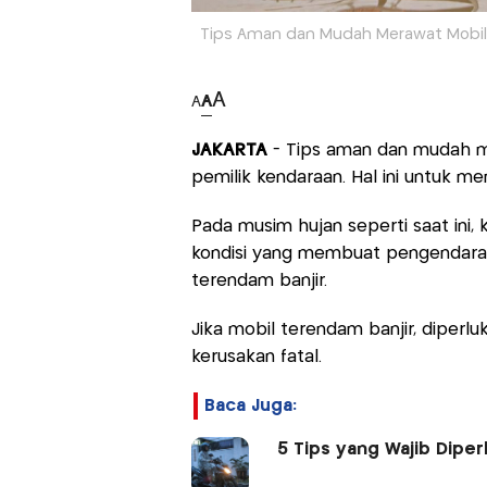
Tips Aman dan Mudah Merawat Mobil U
A
A
A
JAKARTA
- Tips aman dan mudah
pemilik kendaraan. Hal ini untuk m
Pada musim hujan seperti saat ini, 
kondisi yang membuat pengendara m
terendam banjir.
Jika mobil terendam banjir, diperl
kerusakan fatal.
Baca Juga:
5 Tips yang Wajib Dipe