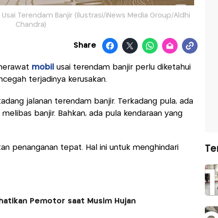
sai Terendam Banjir (Ilustrasi/iNews Media Group/Aldhi
Chandra)
Share
 merawat
mobil
usai terendam banjir perlu diketahui
encegah terjadinya kerusakan.
kadang jalanan terendam banjir. Terkadang pula, ada
elibas banjir. Bahkan, ada pula kendaraan yang
ukan penanganan tepat. Hal ini untuk menghindari
Te
rhatikan Pemotor saat Musim Hujan