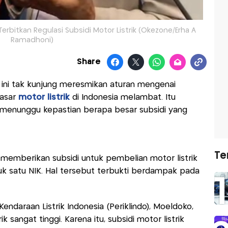
rbitkan Regulasi Subsidi Motor Listrik (Okezone/Erha A
Ramadhoni)
Share
 ini tak kunjung meresmikan aturan mengenai
pasar
motor listrik
di Indonesia melambat. Itu
h menunggu kepastian berapa besar subsidi yang
Te
memberikan subsidi untuk pembelian motor listrik
uk satu NIK. Hal tersebut terbukti berdampak pada
ndaraan Listrik Indonesia (Periklindo), Moeldoko,
sangat tinggi. Karena itu, subsidi motor listrik