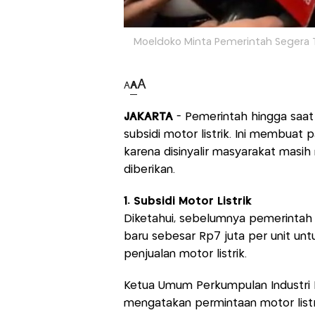
Moeldoko Minta Pemerintah Segera Te
A
A
A
JAKARTA
- Pemerintah hingga saat
subsidi motor listrik. Ini membuat 
karena disinyalir masyarakat masi
diberikan.
1. Subsidi Motor Listrik
Diketahui, sebelumnya pemerintah 
baru sebesar Rp7 juta per unit unt
penjualan motor listrik.
Ketua Umum Perkumpulan Industri Ke
mengatakan permintaan motor listrik 