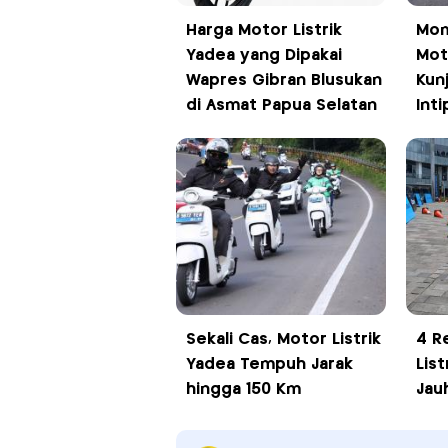
Harga Motor Listrik
Mom
Yadea yang Dipakai
Moto
Wapres Gibran Blusukan
Kun
di Asmat Papua Selatan
Inti
Sekali Cas, Motor Listrik
4 R
Yadea Tempuh Jarak
List
hingga 150 Km
Jau