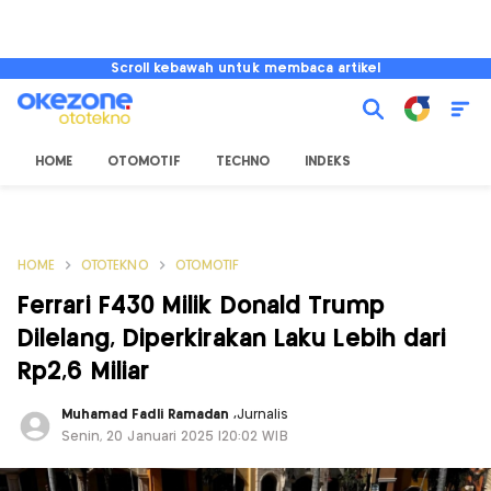
Scroll kebawah untuk membaca artikel
HOME
OTOMOTIF
TECHNO
INDEKS
HOME
OTOTEKNO
OTOMOTIF
Ferrari F430 Milik Donald Trump
Dilelang, Diperkirakan Laku Lebih dari
Rp2,6 Miliar
Muhamad Fadli Ramadan
,
Jurnalis
Senin, 20 Januari 2025 |20:02 WIB