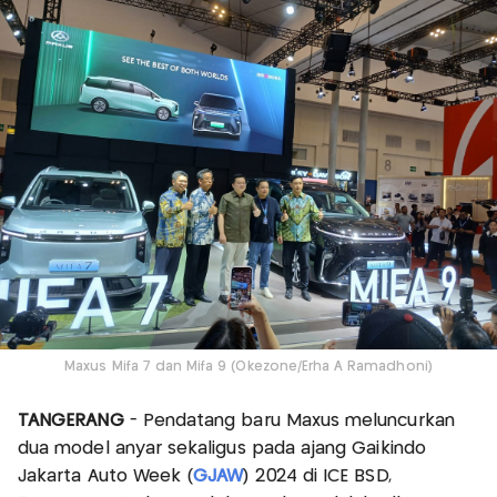
Maxus Mifa 7 dan Mifa 9 (Okezone/Erha A Ramadhoni)
TANGERANG
- Pendatang baru Maxus meluncurkan
dua model anyar sekaligus pada ajang Gaikindo
Jakarta Auto Week (
GJAW
) 2024 di ICE BSD,