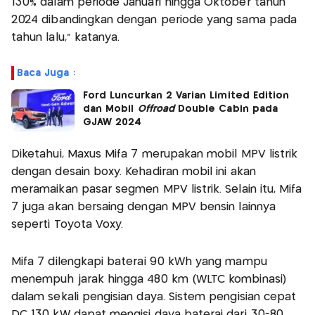
130% dalam periode Januari hingga Oktober tahun
2024 dibandingkan dengan periode yang sama pada
tahun lalu," katanya.
Baca Juga :
Ford Luncurkan 2 Varian Limited Edition
dan Mobil
Offroad
Double Cabin pada
GJAW 2024
Diketahui, Maxus Mifa 7 merupakan mobil MPV listrik
dengan desain boxy. Kehadiran mobil ini akan
meramaikan pasar segmen MPV listrik. Selain itu, Mifa
7 juga akan bersaing dengan MPV bensin lainnya
seperti Toyota Voxy.
Mifa 7 dilengkapi baterai 90 kWh yang mampu
menempuh jarak hingga 480 km (WLTC kombinasi)
dalam sekali pengisian daya. Sistem pengisian cepat
DC 130 kW dapat mengisi daya baterai dari 30-80