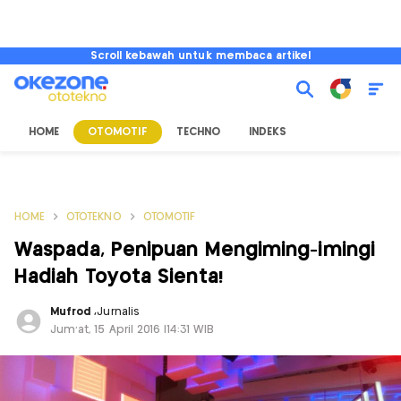
Scroll kebawah untuk membaca artikel
HOME
OTOMOTIF
TECHNO
INDEKS
HOME
OTOTEKNO
OTOMOTIF
Waspada, Penipuan Mengiming-imingi
Hadiah Toyota Sienta!
Mufrod
,
Jurnalis
Jum'at, 15 April 2016 |14:31 WIB